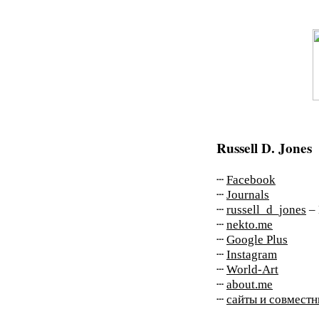
Russell D. Jones
┄
Facebook
┄
Journals
┄
russell_d_jones
– 
┄
nekto.me
┄
Google Plus
┄
Instagram
┄
World-Art
┄
about.me
┄
сайты и совмест