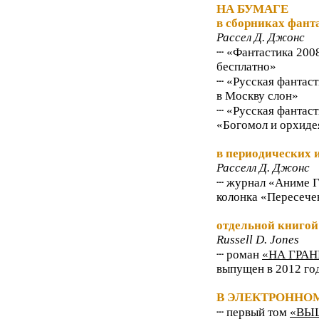
НА БУМАГЕ
в сборниках фант
Рассел Д. Джонс
┄ «Фантастика 200
бесплатно»
┄ «Русская фантас
в Москву слон»
┄ «Русская фантас
«Богомол и орхиде
в периодических 
Расселл Д. Джонс
┄ журнал «Аниме Ги
колонка «Пересечен
отдельной книгой
Russell D. Jones
┄ роман
«НА ГРА
выпущен в 2012 го
В ЭЛЕКТРОННО
┄ первый том
«ВЫ