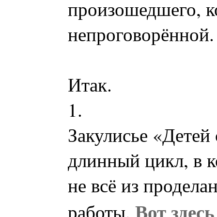
произошедшего, ко
непроговорённой.
Итак.
1.
Закулисье «Детей 
длинный цикл, в 
не всё из продела
Вот здесь
работы.