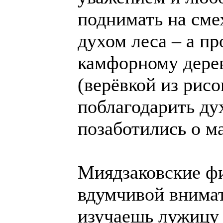
поднимать на смех
духом леса – а пр
камфорному дерев
(верёвкой из рисо
поблагодарить дух
позаботились о м
Миядзаковские ф
вдумчивой внимате
изучаешь лужицу 