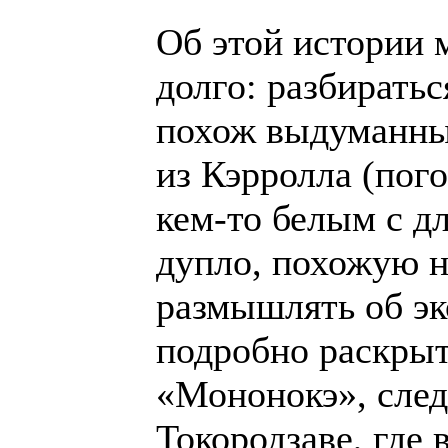
Об этой истории 
долго: разбиратьс
похож выдуманный
из Кэрролла (пог
кем-то белым с д
дупло, похожую н
размышлять об эк
подробно раскры
«Мононокэ», след
Токородзаве, где