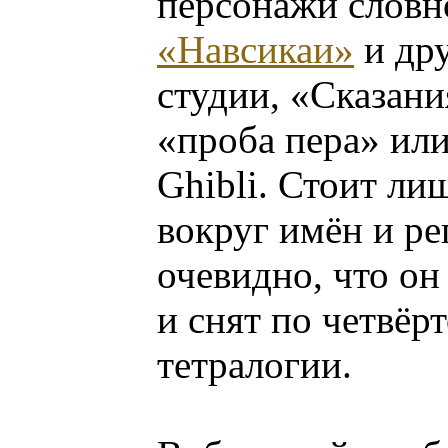
персонажи словн
«Навсикаи»
и дру
студии, «Сказан
«проба пера» ил
Ghibli. Стоит ли
вокруг имён и ре
очевидно, что он
и снят по четвёр
тетралогии.