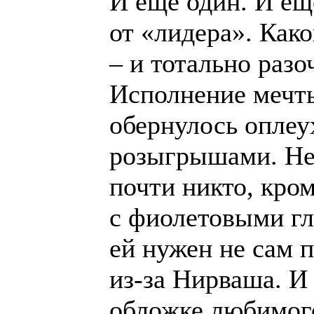
И ещё один. И ещ
от «лидера». Как
– и тотально раз
Исполнение мечты
обернулось опле
розыгрышами. Не 
почти никто, кро
с фиолетовыми гл
ей нужен не сам п
из-за Нирваша. И
обложке любимого