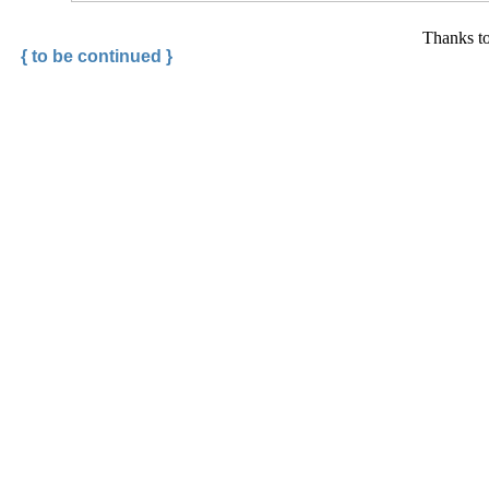
Thanks t
{ to be continued }